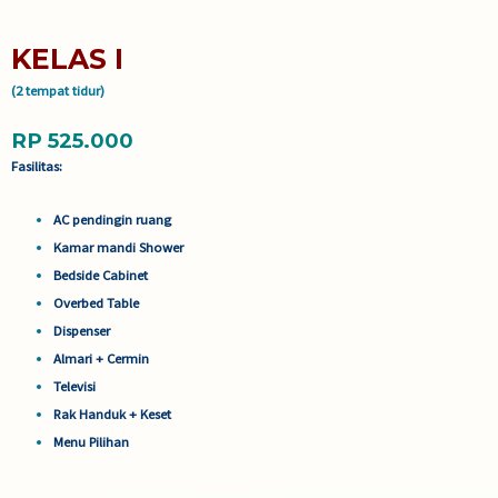
KELAS I
(2 tempat tidur)
RP 525.000
Fasilitas:
AC pendingin ruang
Kamar mandi Shower
Bedside Cabinet
Overbed Table
Dispenser
Almari + Cermin
Televisi
Rak Handuk + Keset
Menu Pilihan