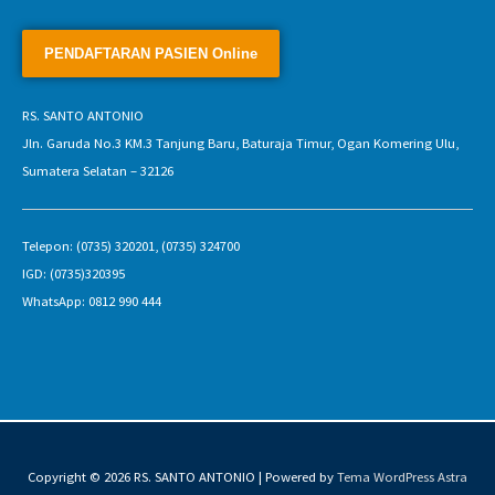
RS. SANTO ANTONIO
Jln. Garuda No.3 KM.3 Tanjung Baru, Baturaja Timur, Ogan Komering Ulu,
Sumatera Selatan – 32126
Telepon: (0735) 320201, (0735) 324700
IGD: (0735)320395
WhatsApp: 0812 990 444
Copyright © 2026
RS. SANTO ANTONIO
| Powered by
Tema WordPress Astra