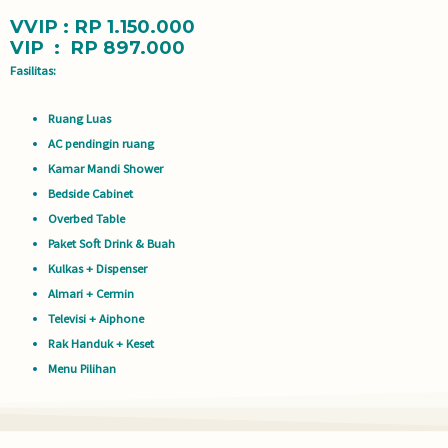
VVIP : RP 1.150.000
VIP : RP 897.000
Fasilitas:
Ruang Luas
AC pendingin ruang
Kamar Mandi Shower
Bedside Cabinet
Overbed Table
Paket Soft Drink & Buah
Kulkas + Dispenser
Almari + Cermin
Televisi + Aiphone
Rak Handuk + Keset
Menu Pilihan