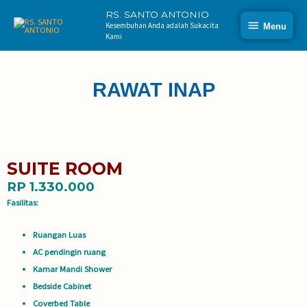
RS. SANTO ANTONIO
Kesembuhan Anda adalah Sukacita
Menu
Kami
RAWAT INAP
SUITE ROOM
RP 1.330.000
Fasilitas:
Ruangan Luas
AC pendingin ruang
Kamar Mandi Shower
Bedside Cabinet
Coverbed Table