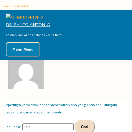
Lewati ke konten
RS. SANTO ANTONIO
RUDERIKUS ANTONO
Kesembuhan Anda adalah Sukacita Kami
Menu
Menu
Sepertinya kami tidak dapat menemukan apa yang Anda cari. Mungkin
dengan pencarian dapat membantu.
Cari untuk: