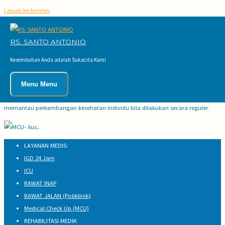
Lewati ke konten
LAYANAN
MEDICAL CHECK UP (MCU)
RS. SANTO ANTONIO
Kesembuhan Anda adalah Sukacita Kami
Medical Check Up merupakan layanan kesehatan untuk mendeteksi awal
adanya suatu penyakit atau kondisi yang dapat menyebabkan gangguan
Menu
Menu
kesehatan, menilai faktor resiko terhadap penyakit tertentu, serta untuk
memantau perkembangan kesehatan individu bila dilakukan secara reguler.
LAYANAN MEDIS:
IGD 24 Jam
ICU
RAWAT INAP
RAWAT JALAN (Poliklinik)
Medical Check Up (MCU)
REHABILITASI MEDIK