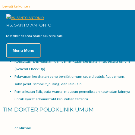
Lewati ke konten
RS. SANTO ANTONIO
LAYANAN
POLIKLINIK UMUM
Kesembuhan Anda adalah Sukacita Kami
Pelayanan Poliklinik Umum meliputi:
Menu
Menu
Konsultasi, penyuluhan, dan pemeriksaan kesehatan fisik secara umum
(General Check-Up)
Pelayanan kesehatan yang bersifat umum seperti batuk, flu, demam,
sakit perut, sembelit, pusing, dan lain-lain.
Pemeriksaan fisik, buta warna, maupun pemeriksaan kesehatan lainnya
untuk syarat administratif kebutuhan tertentu.
TIM DOKTER POLOKLINIK UMUM
dr. Mikhail