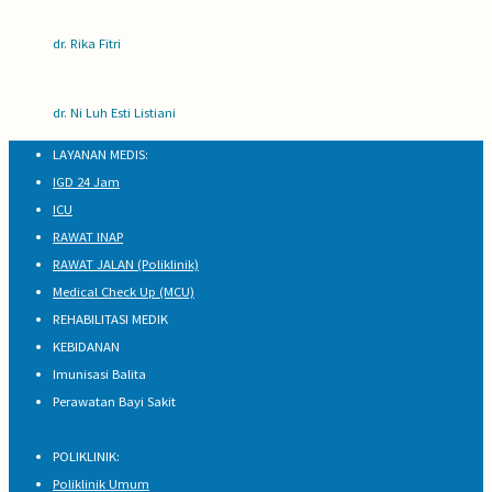
dr. Rika Fitri
dr. Ni Luh Esti Listiani
LAYANAN MEDIS:
IGD 24 Jam
ICU
RAWAT INAP
RAWAT JALAN (Poliklinik)
Medical Check Up (MCU)
REHABILITASI MEDIK
KEBIDANAN
Imunisasi Balita
Perawatan Bayi Sakit
POLIKLINIK:
Poliklinik Umum