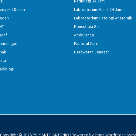
igi
Radiologi 24 Jam
Penyakit Dalam
Laboratorium Klinik 24 Jam
Bedah
Laboratorium Patologi Anatomik
THT
Konsultasi Gizi
araf
Ambulance
Kandungan
Pastoral Care
Anak
Perawatan Jenazah
Mata
adiologi
Copyright © 2026
RS. SANTO ANTONIO
| Powered by
Tema WordPress Astr