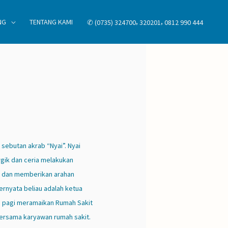
,
,
NG
TENTANG KAMI
✆ (0735) 324700
320201
0812 990 444
sebutan akrab “Nyai”. Nyai
rgik dan ceria melakukan
ur dan memberikan arahan
ernyata beliau adalah ketua
8) pagi meramaikan Rumah Sakit
bersama karyawan rumah sakit.