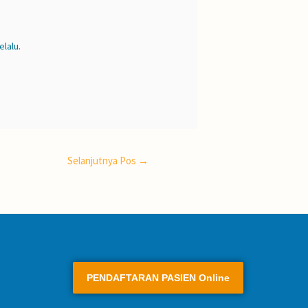
lalu.
Selanjutnya Pos
→