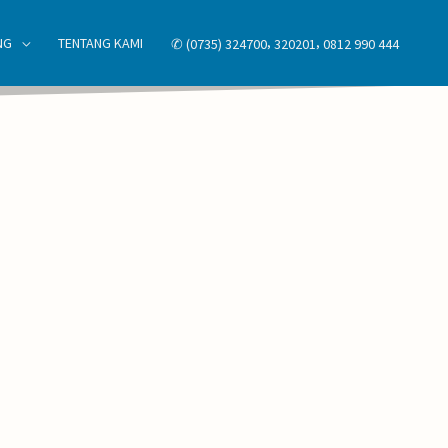
,
,
NG
TENTANG KAMI
✆ (0735) 324700
320201
0812 990 444