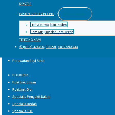
IGD 24 Jam
DOKTER
ICU
PASIEN & PENGUNJUNG
Menu Toggle
RAWAT INAP
RAWAT JALAN (Poliklinik)
Hak & Kewajiban Pasien
Medical Check Up (MCU)
Jam Kunjung dan Tata Tertib
REHABILITASI MEDIK
TENTANG KAMI
KEBIDANAN
✆ (0735) 324700
,
320201
,
0812 990 444
Imunisasi Balita
Perawatan Bayi Sakit
POLIKLINIK:
Poliklinik Umum
Poliklinik Gigi
Spesialis Penyakit Dalam
Spesialis Bedah
Spesialis THT