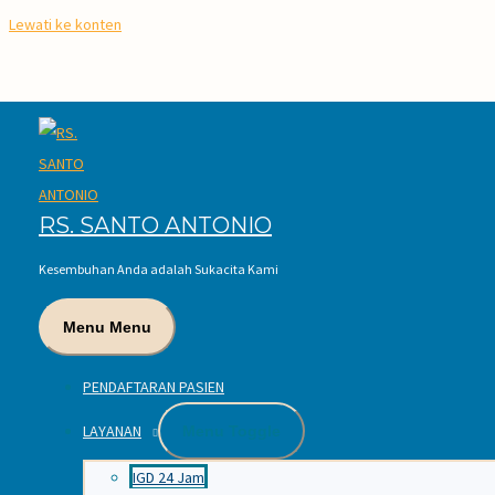
Lewati ke konten
LAYANAN MEDIS
IGD
RAWAT JALAN
RS. SANTO ANTONIO
RAWAT INAP
Kesembuhan Anda adalah Sukacita Kami
PENUNJANG MEDIS
Menu
Menu
RADIOLOGI
PENDAFTARAN PASIEN
LABORATORIUM
LAYANAN
Menu Toggle
IGD 24 Jam
FARMASI