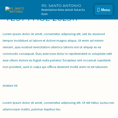
RS. SANTO ANTONIO
Kesembuhan Anda adalah Sukacita
Menu
Kami
TEST PAGE 202511
Lorem ipsum dolor sit amet, consectetur adipiscing elit, sed do eiusmod
tempor incididunt ut labore et dolore magna aliqua. Ut enim ad minim
veniam, quis nostrud exercitation ullamco laboris nisi ut aliquip ex ea
commodo consequat. Duis aute irure dolor in reprehenderit in voluptate velit
esse cillum dolore eu fugiat nulla pariatur. Excepteur sint occaecat cupidatat
non proident, sunt in culpa qui officia deserunt mollit anim id est laborum
dokters 3d
Lorem ipsum dolor sit amet, consectetur adipiscing elit. Ut elit tellus, luctus nec
ullamcorper mattis, pulvinar dapibus leo.